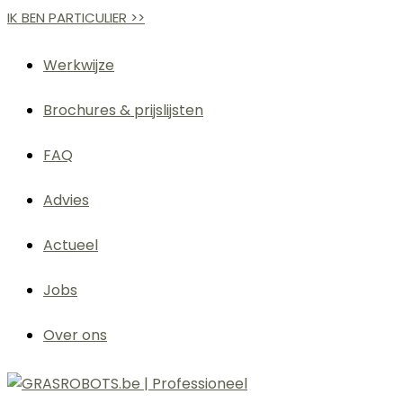
Ga
IK BEN PARTICULIER >>
naar
de
Werkwijze
inhoud
Brochures & prijslijsten
FAQ
Advies
Actueel
Jobs
Over ons